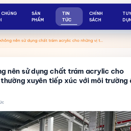
Ề CHÚNG
SẢN
TIN
CHÍNH
TU
I
PHẨM
TỨC
SÁCH
DỤ
Vì sao không nên sử dụng chất trám acrylic cho những vị trí thường xuyên tiếp xúc với môi trường ẩm ướt?
g nên sử dụng chất trám acrylic cho
í thường xuyên tiếp xúc với môi trường
tức