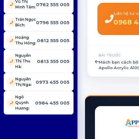
Vũ Thị
0762 555 005
Minh Tâm
:
Liên hệ tư 
Trần Ngọc
0968 4
0796 555 005
Bích
:
Hoàng
0812 555 005
Thu Hồng
:
Nguyễn
BÀI TRƯỚC
0813 555 005
Thị Thu
Mách bạn cách bịt
Hà
:
Apollo Acrylic A10
Nguyễn
0973 455 005
Thị Nga
:
Ngô
0984 455 005
Quỳnh
Hương
: