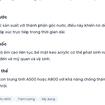
nước
c sản xuất với thành phần gốc nước, điều này khiến nó d
p xúc trực tiếp trong thời gian dài.
mốc
 độ ẩm cao liên tục, bề mặt keo acrylic có thể phát sinh 
đến vẻ mỹ quan và vệ sinh.
 thế
icon trung tính A500 hoặc A800 với khả năng chống thấ
rội.
lic A100
Trám tường
Xây dựng