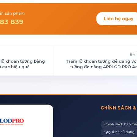
vấn sản phẩm
Liên hệ ngay
83 839
BÀI
 lỗ khoan tường bằng
Trám lỗ khoan tường dễ dàng vớ
0 cực hiệu quả
tường đa năng APPLOD PRO Ac
CHÍNH SÁCH &
Chính sách bảo mậ
Quy định sử dụng