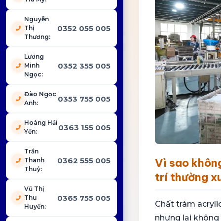
Nguyễn
0352 055 005
Thị
Thương
:
Lương
0352 355 005
Minh
Ngọc
:
Đào Ngọc
0353 755 005
Anh
:
Hoàng Hải
0363 155 005
Yến
:
Trần
0362 555 005
Vì sao không
Thanh
Thuỷ
:
trí thường x
Vũ Thị
0365 755 005
Thu
Chất trám acryl
Huyền
:
nhưng lại không 