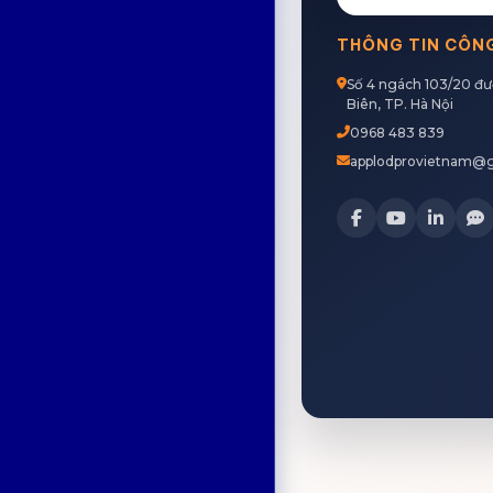
THÔNG TIN CÔN
Số 4 ngách 103/20 đ
Biên, TP. Hà Nội
0968 483 839
applodprovietnam@