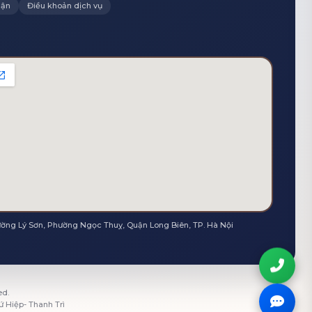
hận
Điều khoản dịch vụ
ường Lý Sơn, Phường Ngọc Thuỵ, Quận Long Biên, TP. Hà Nội
ed.
ứ Hiệp- Thanh Trì