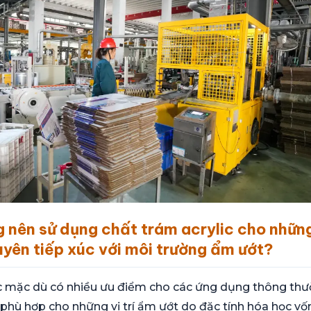
 nên sử dụng chất trám acrylic cho những
uyên tiếp xúc với môi trường ẩm ướt?
ic mặc dù có nhiều ưu điểm cho các ứng dụng thông thư
phù hợp cho những vị trí ẩm ướt do đặc tính hóa học vố