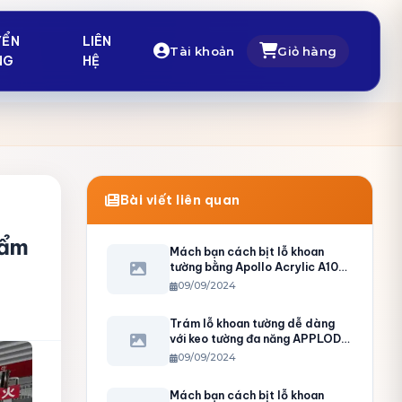
YỂN
LIÊN
Tài khoản
Giỏ hàng
NG
HỆ
Bài viết liên quan
 ẩm
Mách bạn cách bịt lỗ khoan
tường bằng Apollo Acrylic A100
cực hiệu quả
09/09/2024
Trám lỗ khoan tường dễ dàng
với keo tường đa năng APPLOD
PRO Acrylic A100
09/09/2024
Mách bạn cách bịt lỗ khoan