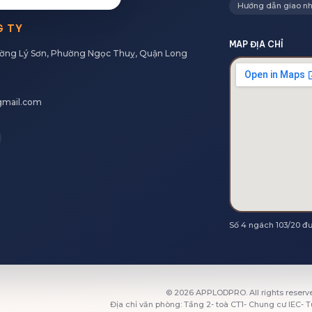
Hướng dẫn giao n
G TY
MAP ĐỊA CHỈ
ường Lý Sơn, Phường Ngọc Thuỵ, Quận Long
gmail.com
Số 4 ngách 103/20 đ
©
2026
APPLODPRO. All rights reserv
Địa chỉ văn phòng: Tầng 2- toà CT1- Chung cư IEC- T