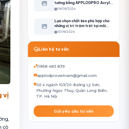
tường bằng APPLODPRO Acrylic
A100
09/09/2024
Lựa chọn chất keo phù hợp cho
những vị trí trám trét tại môi
trường ẩm ướt
01/09/2024
Liên hệ tư vấn
0968 483 839
applodprovietnam@gmail.com
Số 4 ngách 103/20 đường Lý Sơn,
Phường Ngọc Thuỵ, Quận Long Biên,
 vị
TP. Hà Nội
Gửi yêu cầu tư vấn
ờng,
n có