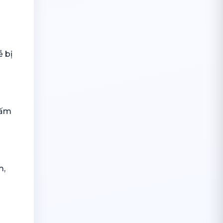
ễ bị
nấm
m,