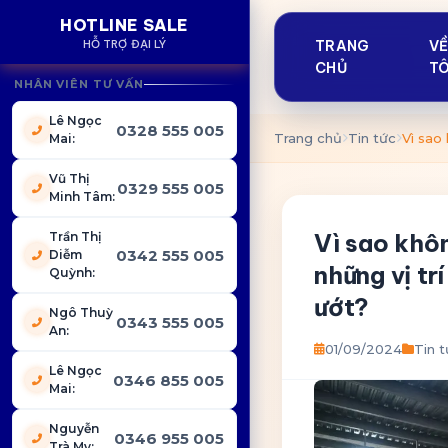
HOTLINE SALE
HỖ TRỢ ĐẠI LÝ
TRANG
V
CHỦ
TÔ
NHÂN VIÊN TƯ VẤN
Lê Ngọc
0328 555 005
Trang chủ
Tin tức
Mai
:
Vũ Thị
0329 555 005
Minh Tâm
:
Vì sao khôn
Trần Thị
0342 555 005
Diễm
những vị tr
Quỳnh
:
ướt?
Ngô Thuỳ
0343 555 005
An
:
01/09/2024
Tin 
Lê Ngọc
0346 855 005
Mai
:
Nguyễn
0346 955 005
Trà My
: