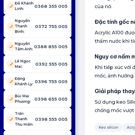
Đỗ Khánh
0368 355 005
của nó.
Linh
:
Nguyễn
Đặc tính gốc 
0372 755 005
Thanh
Bình
:
Acrylic A100 đượ
thấm nước khi tiế
Nguyễn
0388 855 005
Tâm Anh
:
Nguy cơ nấm 
Lê Ngọc
0392 555 005
Mai
:
Khi tiếp xúc với
mốc, ảnh hưởng 
Đặng
0396 755 005
Khánh Ly
:
Giải pháp thay
Bùi Mai
0398 655 005
Phương
:
Sử dụng keo Sil
chống mốc vượt t
Trần
0398 555 005
Thanh
Thu Hiền
:
Keo silicon
Acry