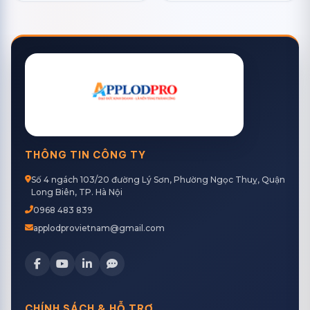
THÔNG TIN CÔNG TY
Số 4 ngách 103/20 đường Lý Sơn, Phường Ngọc Thuỵ, Quận
Long Biên, TP. Hà Nội
0968 483 839
applodprovietnam@gmail.com
CHÍNH SÁCH & HỖ TRỢ