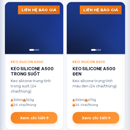
LIÊN HỆ BÁO GIÁ
LIÊN HỆ BÁO GIÁ
KEO SILICON A500
KEO SILICON A500
KEO SILICONE A500
KEO SILICONE A500
TRONG SUỐT
ĐEN
Keo silicone trung tính
Keo silicone trung tính
trong suốt (24
màu đen (24 chai/thùng)
chai/thùng)
300ml
320g
300ml
470g
24 chai/thùng
24 chai/thùng
Xem chi tiết
Xem chi tiết