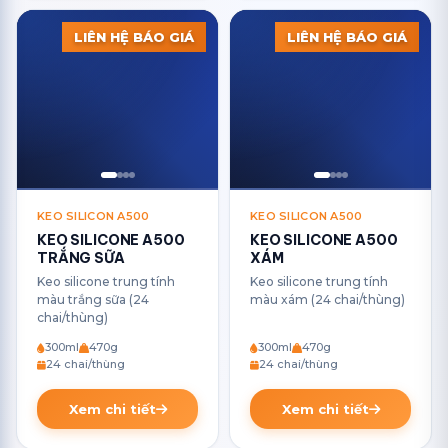
LIÊN HỆ BÁO GIÁ
LIÊN HỆ BÁO GIÁ
KEO SILICON A500
KEO SILICON A500
KEO SILICONE A500
KEO SILICONE A500
TRẮNG SỮA
XÁM
Keo silicone trung tính
Keo silicone trung tính
màu trắng sữa (24
màu xám (24 chai/thùng)
chai/thùng)
300ml
470g
300ml
470g
24 chai/thùng
24 chai/thùng
Xem chi tiết
Xem chi tiết