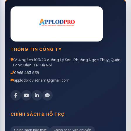
THÔNG TIN CÔNG TY
Số 4 ngách 103/20 đường Lý Sơn, Phường Ngọc Thuỵ, Quận
Long Biên, TP. Hà Nội
0968 483 839
applodprovietnam@gmail.com
CHÍNH SÁCH & HỖ TRỢ
Chính sách bảo mật
Chính sách vận chuyển