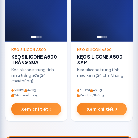
KEO SILICON A500
KEO SILICON A500
KEO SILICONE A500
KEO SILICONE A500
TRẮNG SỮA
XÁM
Keo silicone trung tính
Keo silicone trung tính
màu trắng sữa (24
màu xám (24 chai/thùng)
chai/thùng)
300ml
470g
300ml
470g
24 chai/thùng
24 chai/thùng
Xem chi tiết
Xem chi tiết