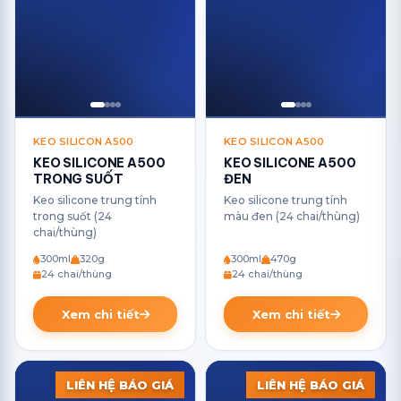
KEO SILICON A500
KEO SILICON A500
KEO SILICONE A500
KEO SILICONE A500
TRONG SUỐT
ĐEN
Keo silicone trung tính
Keo silicone trung tính
trong suốt (24
màu đen (24 chai/thùng)
chai/thùng)
300ml
320g
300ml
470g
24 chai/thùng
24 chai/thùng
Xem chi tiết
Xem chi tiết
LIÊN HỆ BÁO GIÁ
LIÊN HỆ BÁO GIÁ