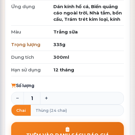
Ứng dụng
Dán kính hồ cá, Biển quảng
cáo ngoài trời, Nhà tắm, bồn
cầu, Trám trét kim loại, kính
Màu
Trắng sữa
Trọng lượng
335g
Dung tích
300ml
Hạn sử dụng
12 tháng
Số lượng
−
+
Chai
Thùng (24 chai)