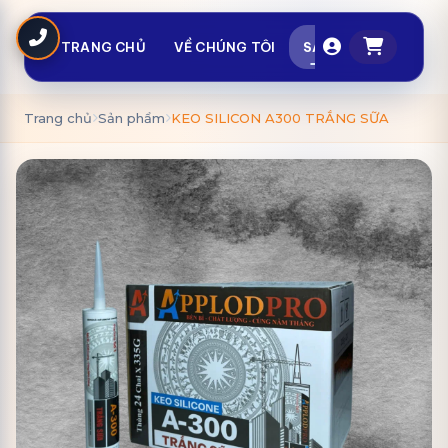
TRANG CHỦ
VỀ CHÚNG TÔI
SẢN PHẨM
TIN T
Trang chủ
Sản phẩm
KEO SILICON A300 TRẮNG SỮA