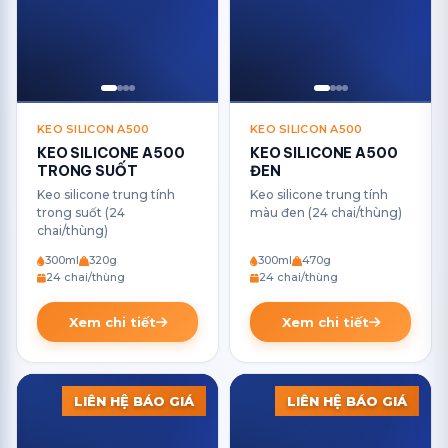
KEO SILICON A500
KEO SILICON A500
KEO SILICONE A500
KEO SILICONE A500
TRONG SUỐT
ĐEN
Keo silicone trung tính
Keo silicone trung tính
trong suốt (24
màu đen (24 chai/thùng)
chai/thùng)
300ml
320g
300ml
470g
24 chai/thùng
24 chai/thùng
Xem chi tiết
Xem chi tiết
LIÊN HỆ BÁO GIÁ
LIÊN HỆ BÁO GIÁ