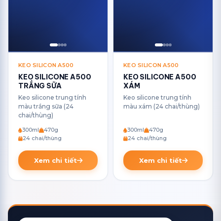
KEO SILICON A500
KEO SILICON A500
KEO SILICONE A500
KEO SILICONE A500
TRẮNG SỮA
XÁM
Keo silicone trung tính
Keo silicone trung tính
màu trắng sữa (24
màu xám (24 chai/thùng)
chai/thùng)
300ml
470g
300ml
470g
24 chai/thùng
24 chai/thùng
Xem chi tiết
Xem chi tiết