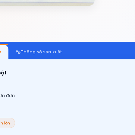
m
Thông số sản xuất
bật
hơn đơn
h lớn