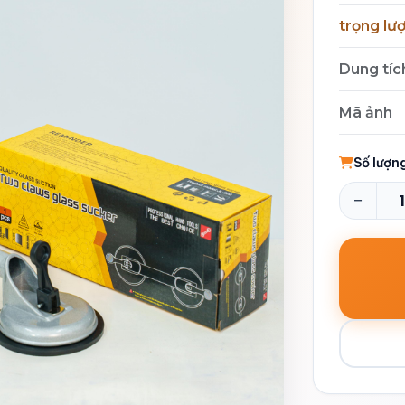
trọng lư
Dung tíc
Mã ảnh
Số lượn
−