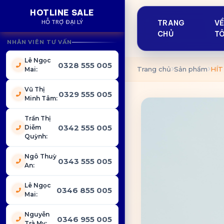
HOTLINE SALE
HỖ TRỢ ĐẠI LÝ
TRANG
V
CHỦ
TÔ
NHÂN VIÊN TƯ VẤN
Lê Ngọc
0328 555 005
Trang chủ
Sản phẩm
HÍT
Mai
:
Vũ Thị
0329 555 005
Minh Tâm
:
Trần Thị
0342 555 005
Diễm
Quỳnh
:
Ngô Thuỳ
0343 555 005
An
:
Lê Ngọc
0346 855 005
Mai
:
Nguyễn
0346 955 005
Trà My
: