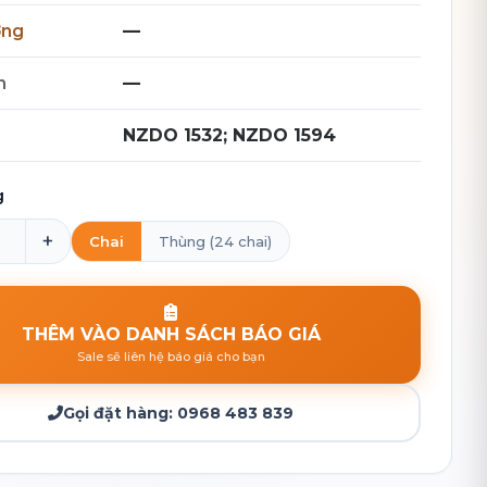
ợng
—
h
—
NZDO 1532; NZDO 1594
g
+
Chai
Thùng (24 chai)
THÊM VÀO DANH SÁCH BÁO GIÁ
Sale sẽ liên hệ báo giá cho bạn
Gọi đặt hàng:
0968 483 839