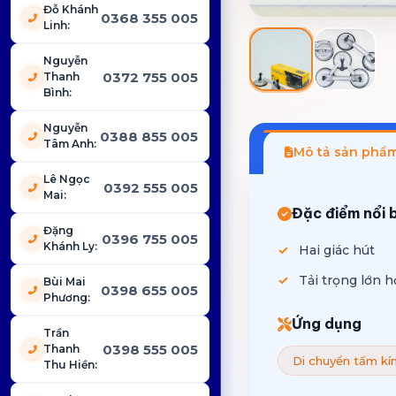
Đỗ Khánh
0368 355 005
Linh
:
Nguyễn
0372 755 005
Thanh
Bình
:
Nguyễn
0388 855 005
Tâm Anh
:
Mô tả sản phẩ
Lê Ngọc
0392 555 005
Mai
:
Đặc điểm nổi 
Đặng
0396 755 005
Khánh Ly
:
Hai giác hút
Tải trọng lớn 
Bùi Mai
0398 655 005
Phương
:
Ứng dụng
Trần
0398 555 005
Thanh
Di chuyển tấm kín
Thu Hiền
: