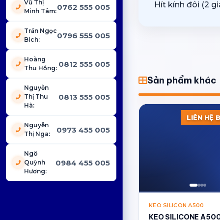
Vũ Thị
Hít kính đôi (2 
0762 555 005
Minh Tâm
:
Trần Ngọc
0796 555 005
Bích
:
Hoàng
0812 555 005
Thu Hồng
:
Sản phẩm khác
Nguyễn
0813 555 005
Thị Thu
Hà
:
LIÊN HỆ 
Nguyễn
0973 455 005
Thị Nga
:
Ngô
0984 455 005
Quỳnh
Hương
:
KEO SILICON A500
KEO SILICONE A50