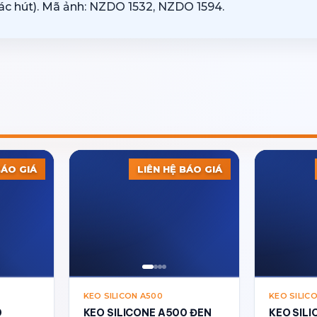
giác hút). Mã ảnh: NZDO 1532, NZDO 1594.
BÁO GIÁ
LIÊN HỆ BÁO GIÁ
KEO SILICON A500
KEO SILIC
0
KEO SILICONE A500 ĐEN
KEO SIL