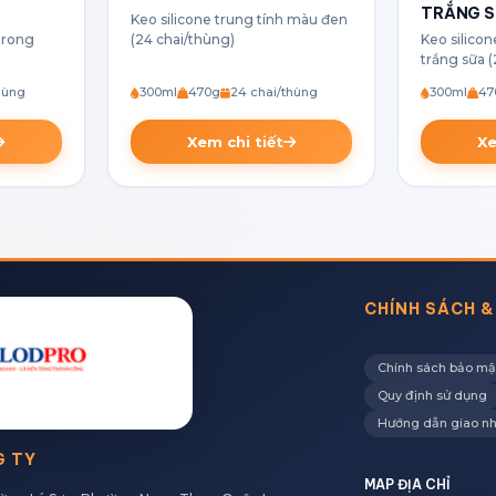
TRẮNG 
Keo silicone trung tính màu đen
 trong
(24 chai/thùng)
Keo silico
trắng sữa 
hùng
300ml
470g
24 chai/thùng
300ml
47
Xem chi tiết
Xe
CHÍNH SÁCH &
Chính sách bảo mậ
Quy định sử dụng
Hướng dẫn giao n
G TY
MAP ĐỊA CHỈ