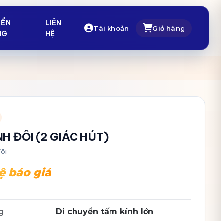
YỂN
LIÊN
Tài khoản
Giỏ hàng
NG
HỆ
NH ĐÔI (2 GIÁC HÚT)
đôi
ệ báo giá
g
Di chuyển tấm kính lớn