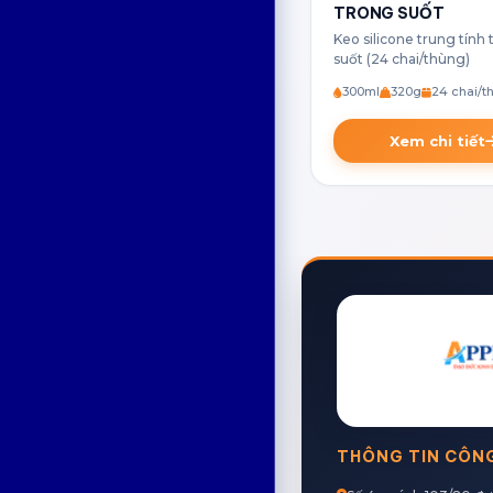
TRONG SUỐT
Keo silicone trung tính
suốt (24 chai/thùng)
300ml
320g
24 chai/t
Xem chi tiết
THÔNG TIN CÔN