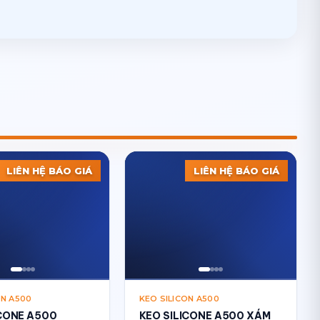
LIÊN HỆ BÁO GIÁ
LIÊN HỆ BÁO GIÁ
ON A500
KEO SILICON A500
ICONE A500
KEO SILICONE A500 XÁM