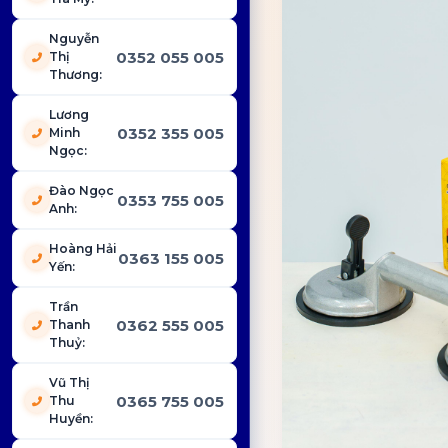
Nguyễn
0352 055 005
Thị
Thương
:
Lương
0352 355 005
Minh
Ngọc
:
Đào Ngọc
0353 755 005
Anh
:
Hoàng Hải
0363 155 005
Yến
:
Trần
0362 555 005
Thanh
Thuỷ
:
Vũ Thị
0365 755 005
Thu
Huyền
: