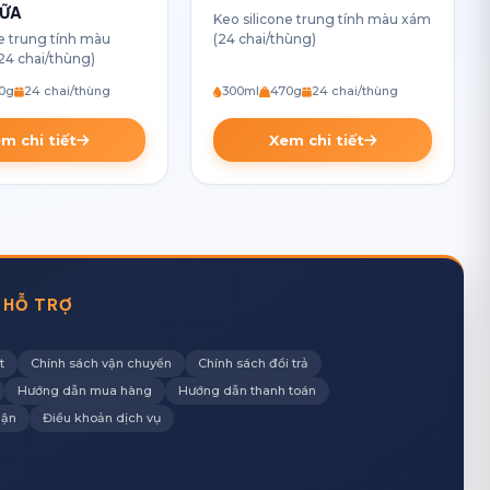
SỮA
Keo silicone trung tính màu xám
ne trung tính màu
(24 chai/thùng)
(24 chai/thùng)
0g
24 chai/thùng
300ml
470g
24 chai/thùng
m chi tiết
Xem chi tiết
 HỖ TRỢ
t
Chính sách vận chuyển
Chính sách đổi trả
Hướng dẫn mua hàng
Hướng dẫn thanh toán
hận
Điều khoản dịch vụ