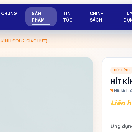
Ề CHÚNG
SẢN
TIN
CHÍNH
TU
I
PHẨM
TỨC
SÁCH
DỤ
 KÍNH ĐÔI (2 GIÁC HÚT)
HÍT KÍNH
HÍT KÍ
Hít kính 
Liên h
Ứng dụn