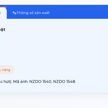
m
Thông số sản xuất
bật
n, nặng
iác hút). Mã ảnh: NZDO 1540, NZDO 1548.