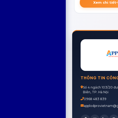
Xem chi tiết
THÔNG TIN CÔN
Số 4 ngách 103/20 đ
Biên, TP. Hà Nội
0968 483 839
applodprovietnam@