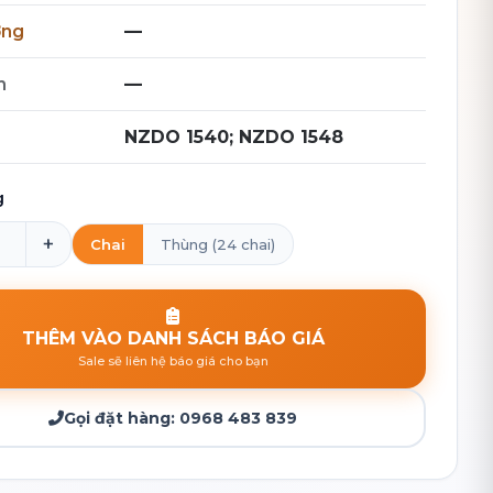
ợng
—
h
—
NZDO 1540; NZDO 1548
g
+
Chai
Thùng (24 chai)
THÊM VÀO DANH SÁCH BÁO GIÁ
Sale sẽ liên hệ báo giá cho bạn
Gọi đặt hàng:
0968 483 839