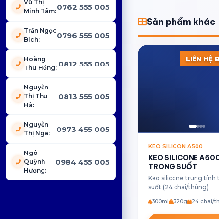
Vũ Thị
0762 555 005
Minh Tâm
:
Sản phẩm khác
Trần Ngọc
0796 555 005
Bích
:
LIÊN HỆ 
Hoàng
0812 555 005
Thu Hồng
:
Nguyễn
0813 555 005
Thị Thu
Hà
:
Nguyễn
0973 455 005
Thị Nga
:
KEO SILICON A500
Ngô
KEO SILICONE A50
0984 455 005
Quỳnh
TRONG SUỐT
Hương
:
Keo silicone trung tính
suốt (24 chai/thùng)
300ml
320g
24 chai/t