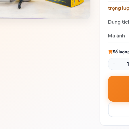
trọng lư
Dung tíc
Mã ảnh
Số lượn
−