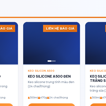
BÁO GIÁ
LIÊN HỆ BÁO GIÁ
KEO SILICON A500
KEO SILIC
0
KEO SILICONE A500 ĐEN
KEO SIL
TRẮNG 
Keo silicone trung tính màu đen
 trong
(24 chai/thùng)
Keo silico
trắng sữa 
hùng
300ml
470g
24 chai/thùng
300ml
47