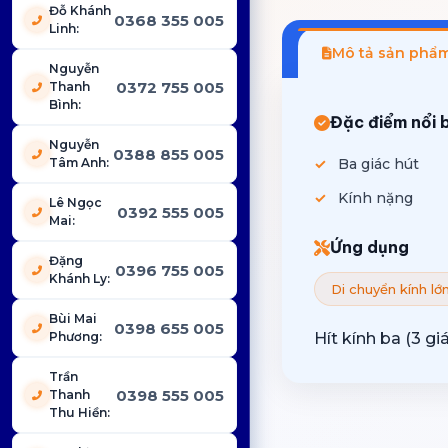
Đỗ Khánh
0368 355 005
Linh
:
Mô tả sản phẩ
Nguyễn
0372 755 005
Thanh
Bình
:
Đặc điểm nổi 
Nguyễn
0388 855 005
Tâm Anh
:
Ba giác hút
Kính nặng
Lê Ngọc
0392 555 005
Mai
:
Ứng dụng
Đặng
0396 755 005
Khánh Ly
:
Di chuyển kính lớ
Bùi Mai
0398 655 005
Phương
:
Hít kính ba (3 g
Trần
0398 555 005
Thanh
Thu Hiền
: