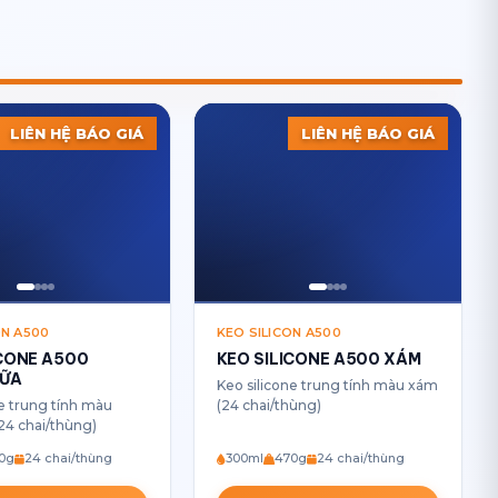
LIÊN HỆ BÁO GIÁ
LIÊN HỆ BÁO GIÁ
ON A500
KEO SILICON A500
ICONE A500
KEO SILICONE A500 XÁM
SỮA
Keo silicone trung tính màu xám
ne trung tính màu
(24 chai/thùng)
(24 chai/thùng)
0g
24 chai/thùng
300ml
470g
24 chai/thùng