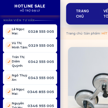
HOTLINE SALE
HỖ TRỢ ĐẠI LÝ
TRANG
V
CHỦ
TÔ
NHÂN VIÊN TƯ VẤN
Lê Ngọc
0328 555 005
Trang chủ
Sản phẩm
HÍT
Mai
:
Vũ Thị
0329 555 005
Minh Tâm
:
Trần Thị
0342 555 005
Diễm
Quỳnh
:
Ngô Thuỳ
0343 555 005
An
:
Lê Ngọc
0346 855 005
Mai
:
Nguyễn
0346 955 005
Trà My
: