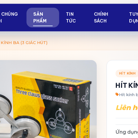
Ề CHÚNG
SẢN
TIN
CHÍNH
TU
I
PHẨM
TỨC
SÁCH
DỤ
 KÍNH BA (3 GIÁC HÚT)
HÍT KÍNH
HÍT KÍ
Hít kính 
Liên h
Ứng dụn