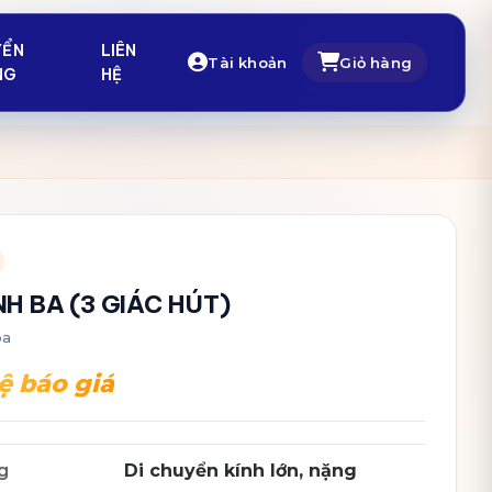
YỂN
LIÊN
Tài khoản
Giỏ hàng
NG
HỆ
NH BA (3 GIÁC HÚT)
ba
ệ báo giá
g
Di chuyển kính lớn, nặng