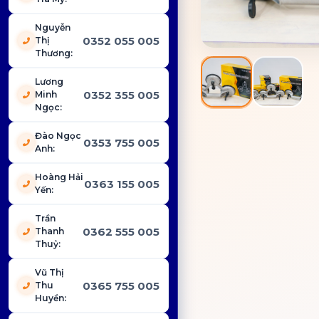
Nguyễn
0352 055 005
Thị
Thương
:
Lương
0352 355 005
Minh
Ngọc
:
Đào Ngọc
0353 755 005
Anh
:
Hoàng Hải
0363 155 005
Yến
:
Trần
0362 555 005
Thanh
Thuỷ
:
Vũ Thị
0365 755 005
Thu
Huyền
: