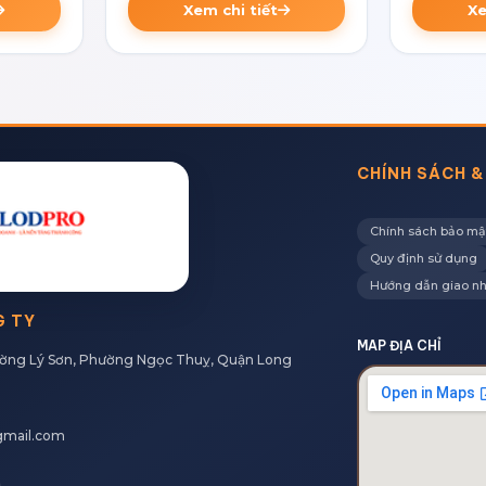
Xem chi tiết
Xe
CHÍNH SÁCH &
Chính sách bảo mậ
Quy định sử dụng
Hướng dẫn giao n
G TY
MAP ĐỊA CHỈ
ường Lý Sơn, Phường Ngọc Thuỵ, Quận Long
gmail.com