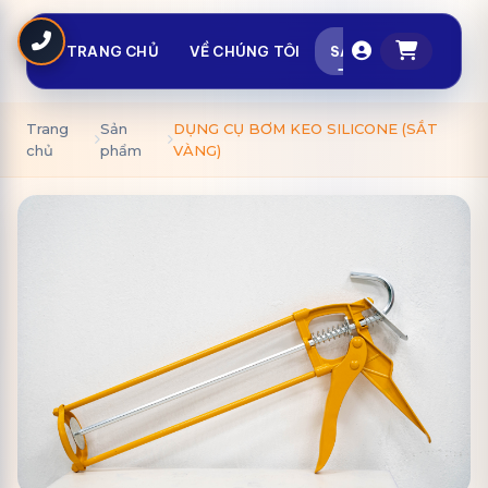
TRANG CHỦ
VỀ CHÚNG TÔI
SẢN PHẨM
TIN T
Trang
Sản
DỤNG CỤ BƠM KEO SILICONE (SẮT
chủ
phẩm
VÀNG)