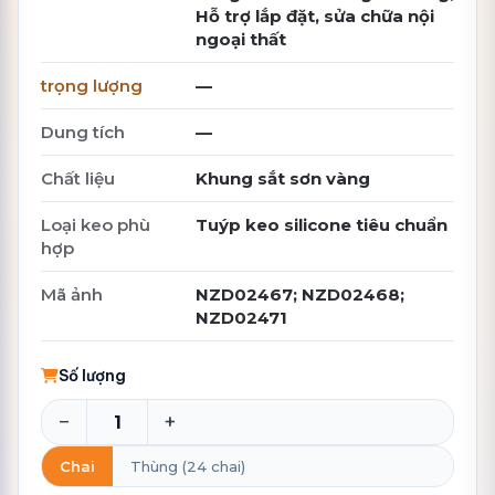
Hỗ trợ lắp đặt, sửa chữa nội
ngoại thất
trọng lượng
—
Dung tích
—
Chất liệu
Khung sắt sơn vàng
Loại keo phù
Tuýp keo silicone tiêu chuẩn
hợp
Mã ảnh
NZD02467; NZD02468;
NZD02471
Số lượng
−
+
Chai
Thùng (24 chai)