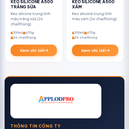
KEO SILICONE A500
KEO SILICONE A500
TRẮNG SỮA
XÁM
Keo silicone trung tính
Keo silicone trung tính
màu trắng sữa (24
màu xám (24 chai/thùng)
chai/thùng)
300ml
470g
300ml
470g
24 chai/thùng
24 chai/thùng
Xem chi tiết
Xem chi tiết
THÔNG TIN CÔNG TY