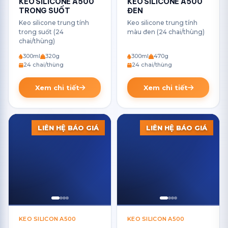
KEO SILICONE A500
KEO SILICONE A500
TRONG SUỐT
ĐEN
Keo silicone trung tính
Keo silicone trung tính
trong suốt (24
màu đen (24 chai/thùng)
chai/thùng)
300ml
320g
300ml
470g
24 chai/thùng
24 chai/thùng
Xem chi tiết
Xem chi tiết
LIÊN HỆ BÁO GIÁ
LIÊN HỆ BÁO GIÁ
KEO SILICON A500
KEO SILICON A500